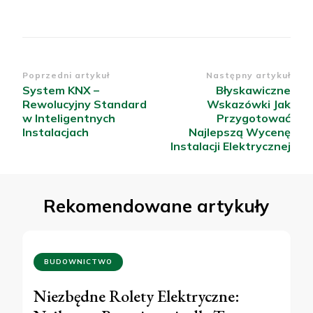
Nawigacja
Poprzedni artykuł
Następny artykuł
System KNX –
Błyskawiczne
wpisu
Rewolucyjny Standard
Wskazówki Jak
w Inteligentnych
Przygotować
Instalacjach
Najlepszą Wycenę
Instalacji Elektrycznej
Rekomendowane artykuły
BUDOWNICTWO
Niezbędne Rolety Elektryczne: