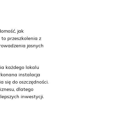
domość, jak
 to przeszkolenia z
prowadzenia jasnych
ia każdego lokalu
ykonana instalacja
 się do oszczędności.
iznesu, dlatego
lepszych inwestycji.