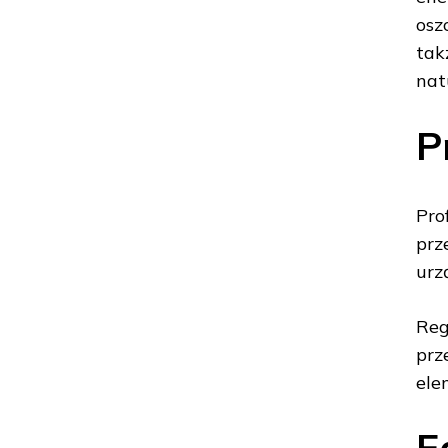
osz
tak
nat
P
Pro
prz
urz
Reg
prz
ele
E