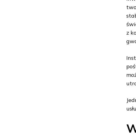
two
sta
świ
z k
gwa
Ins
poś
moż
utr
Jed
usł
W