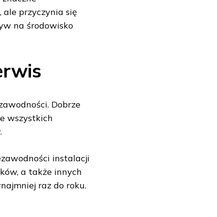
 ale przyczynia się
ływ na środowisko
erwis
iezawodności. Dobrze
e wszystkich
.
ezawodności instalacji
ików, a także innych
ajmniej raz do roku.