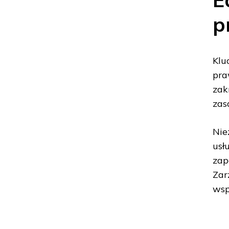
p
Klu
pra
zak
zas
Nie
usł
zap
Zar
wsp