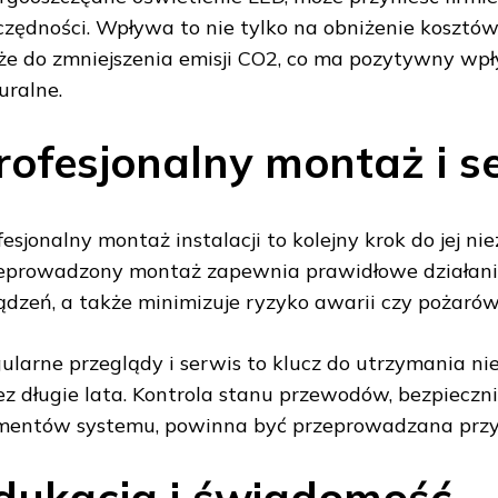
czędności. Wpływa to nie tylko na obniżenie kosztów,
że do zmniejszenia emisji CO2, co ma pozytywny wp
uralne.
rofesjonalny montaż i s
fesjonalny montaż instalacji to kolejny krok do jej n
eprowadzony montaż zapewnia prawidłowe działani
ądzeń, a także minimizuje ryzyko awarii czy pożarów
ularne przeglądy i serwis to klucz do utrzymania ni
ez długie lata. Kontrola stanu przewodów, bezpieczn
mentów systemu, powinna być przeprowadzana przyn
dukacja i świadomość