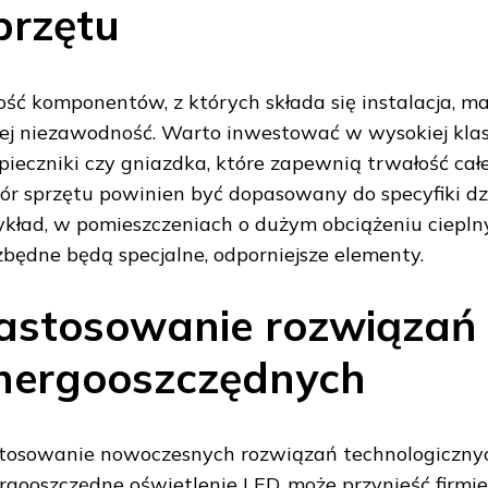
przętu
ość komponentów, z których składa się instalacja, 
jej niezawodność. Warto inwestować w wysokiej kla
pieczniki czy gniazdka, które zapewnią trwałość cał
ór sprzętu powinien być dopasowany do specyfiki dzi
ykład, w pomieszczeniach o dużym obciążeniu ciepln
zbędne będą specjalne, odporniejsze elementy.
astosowanie rozwiązań
nergooszczędnych
tosowanie nowoczesnych rozwiązań technologicznych
rgooszczędne oświetlenie LED, może przynieść firmi