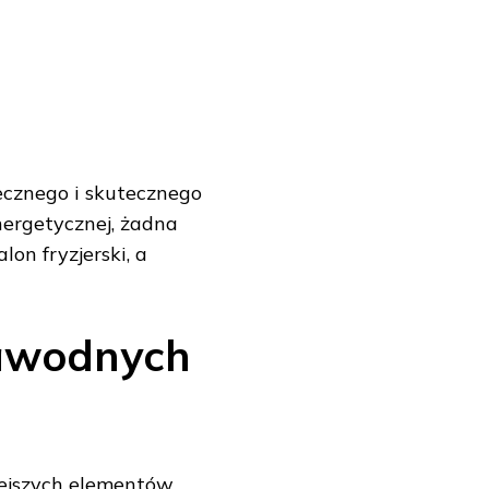
ecznego i skutecznego
nergetycznej, żadna
lon fryzjerski, a
zawodnych
iejszych elementów