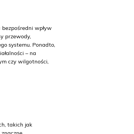
ma bezpośredni wpływ
sy przewody,
ego systemu. Ponadto,
ałalności – na
ym czy wilgotności,
, takich jak
e znaczne