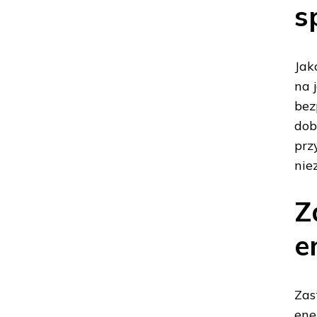
s
Jak
na 
bez
dob
prz
nie
Z
e
Zas
ene