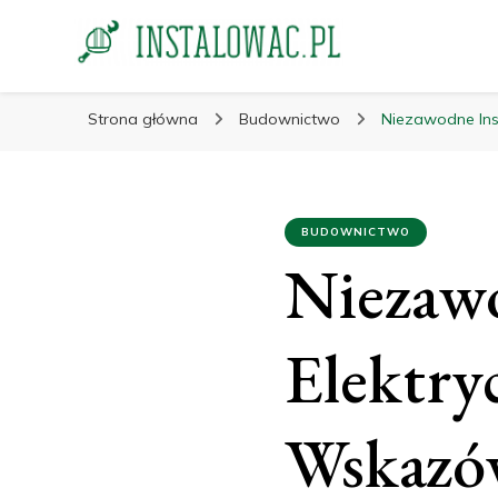
instalowac.pl
Porady dla przemysłu i budownictwa
Strona główna
Budownictwo
Niezawodne Ins
BUDOWNICTWO
Niezawo
Elektry
Wskazów