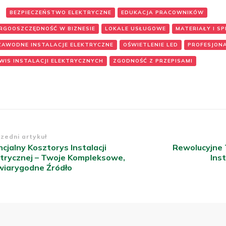
BEZPIECZEŃSTWO ELEKTRYCZNE
EDUKACJA PRACOWNIKÓW
RGOOSZCZĘDNOŚĆ W BIZNESIE
LOKALE USŁUGOWE
MATERIAŁY I S
ZAWODNE INSTALACJE ELEKTRYCZNE
OŚWIETLENIE LED
PROFESJON
WIS INSTALACJI ELEKTRYCZNYCH
ZGODNOŚĆ Z PRZEPISAMI
wigacja
zedni artykuł
cjalny Kosztorys Instalacji
Rewolucyjne 
isu
ktrycznej – Twoje Kompleksowe,
Inst
wiarygodne Źródło