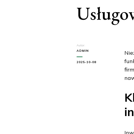
Usługo
Autor:
ADMIN
Nie
fun
2025-10-08
fir
naw
K
i
Inw