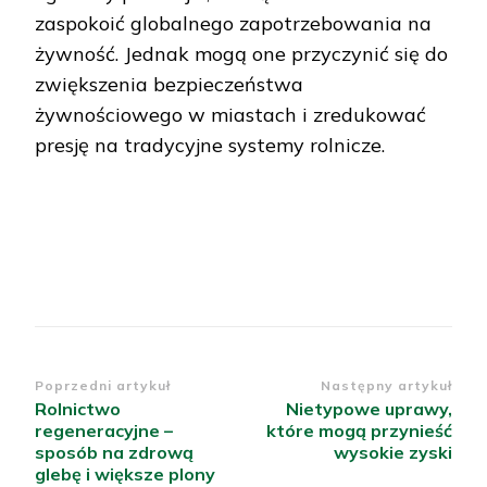
zaspokoić globalnego zapotrzebowania na
żywność. Jednak mogą one przyczynić się do
zwiększenia bezpieczeństwa
żywnościowego w miastach i zredukować
presję na tradycyjne systemy rolnicze.
Nawigacja
Poprzedni artykuł
Następny artykuł
Rolnictwo
Nietypowe uprawy,
wpisu
regeneracyjne –
które mogą przynieść
sposób na zdrową
wysokie zyski
glebę i większe plony